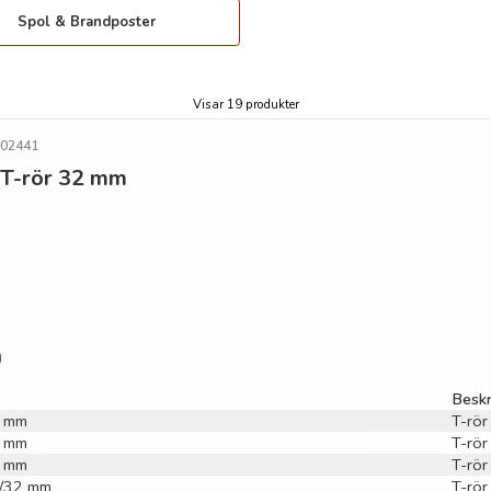
Spol & Brandposter
Visar 19 produkter
502441
o T-rör 32 mm
n
Beskr
6 mm
T-rö
0 mm
T-rö
5 mm
T-rö
40/32 mm
T-rö