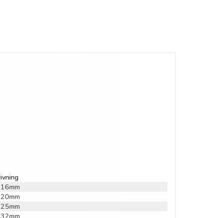
ivning
r 16mm
r 20mm
r 25mm
r 32mm