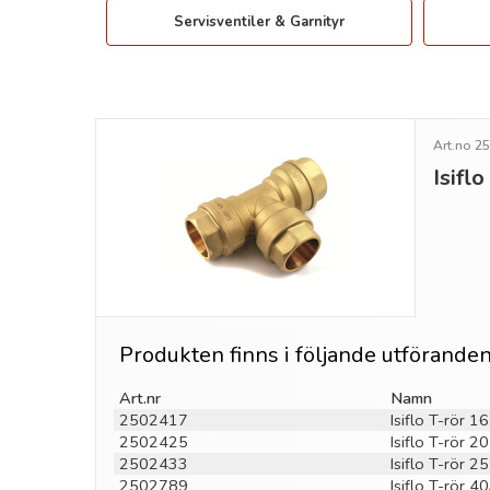
Servisventiler & Garnityr
Art.no 2
Isifl
Produkten finns i följande utförande
Art.nr
Namn
2502417
Isiflo T-rör 1
2502425
Isiflo T-rör 2
2502433
Isiflo T-rör 2
2502789
Isiflo T-rör 