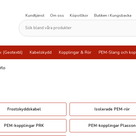
Kundtjänst
Om oss
Köpvillkor
Butiken i Kungsbacka
k (Geotextil)
Kabelskydd
Kopplingar & Rör
PEM-Slang och kop
flo
Frostskyddskabel
Isolerade PEM-rör
PEM-kopplingar PRK
PEM-kopplingar Plasson