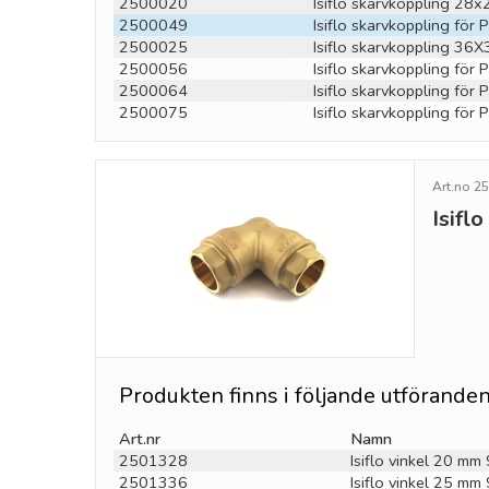
2500020
Isiflo skarvkoppling 28
2500049
Isiflo skarvkoppling fö
2500025
Isiflo skarvkoppling 36
2500056
Isiflo skarvkoppling fö
2500064
Isiflo skarvkoppling fö
2500075
Isiflo skarvkoppling fö
Art.no 2
Isifl
Produkten finns i följande utförande
Art.nr
Namn
2501328
Isiflo vinkel 20 mm
2501336
Isiflo vinkel 25 mm