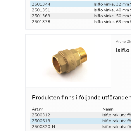
2501344
Isiflo vinkel 32 mm
2501351
Isiflo vinkel 40 mm
2501369
Isiflo vinkel 50 mm
2501378
Isiflo vinkel 63 mm
Art.no 2
Isifl
Produkten finns i följande utförande
Art.nr
Namn
2500312
Isiflo rak utv.
2500619
Isiflo rak utv.
2500320-N
Isiflo rak utv.