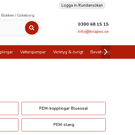
Logga in /
Kundansökan
Butiken i Göteborg
0300 68 15 15
info@knapes.se
plingar
Vattenpumpar
Verktyg & övrigt
Bevattning
Utförsälj
PEM-kopplingar Blueseal
PEM-slang