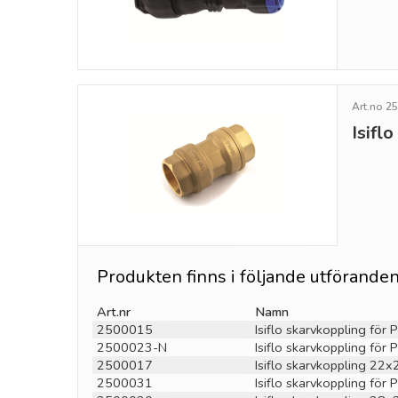
Art.no 2
Isifl
Produkten finns i följande utförande
Art.nr
Namn
2500015
Isiflo skarvkoppling fö
2500023-N
Isiflo skarvkoppling fö
2500017
Isiflo skarvkoppling 22
2500031
Isiflo skarvkoppling fö