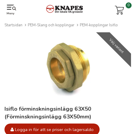
0
Meny
Startsidan
PEM-Slang och kopplingar
PEM-kopplingar Isiflo
Välj variant
Isiflo förminskningsinlägg 63X50
(Förminskningsinlägg 63X50mm)
Logga in för att se priser och lagersaldo