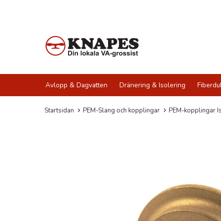
Avlopp & Dagvatten
Dränering & Isolering
Fiberdu
Startsidan
PEM-Slang och kopplingar
PEM-kopplingar Is