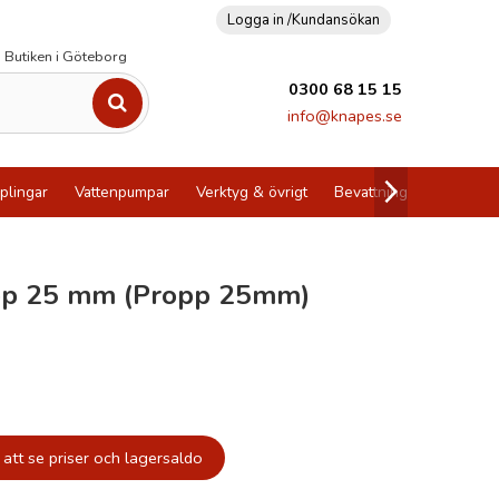
Logga in /
Kundansökan
Butiken i Göteborg
0300 68 15 15
info@knapes.se
plingar
Vattenpumpar
Verktyg & övrigt
Bevattning
Utförsälj
opp 25 mm (Propp 25mm)
att se priser och lagersaldo