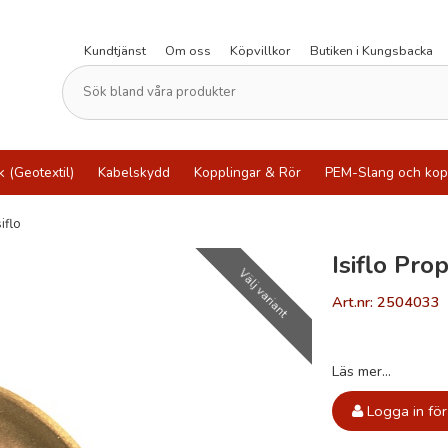
Kundtjänst
Om oss
Köpvillkor
Butiken i Kungsbacka
k (Geotextil)
Kabelskydd
Kopplingar & Rör
PEM-Slang och kop
iflo
Isiflo Pr
Välj variant
Art.nr: 2504033
Läs mer...
Logga in för 