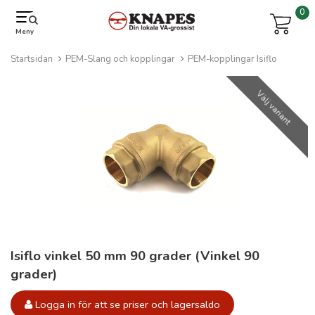
0
Meny
Startsidan
PEM-Slang och kopplingar
PEM-kopplingar Isiflo
Välj variant
Isiflo vinkel 50 mm 90 grader (Vinkel 90
grader)
Logga in för att se priser och lagersaldo