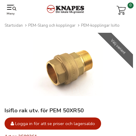
0
Meny
Startsidan
PEM-Slang och kopplingar
PEM-kopplingar Isiflo
Välj variant
Isiflo rak utv. för PEM 50XR50
Logga in för att se priser och lagersaldo