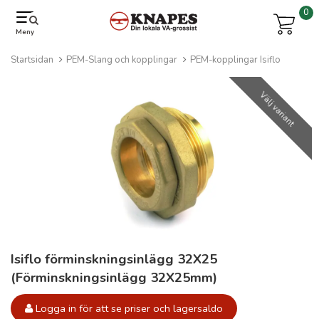
0
Meny
Startsidan
PEM-Slang och kopplingar
PEM-kopplingar Isiflo
Välj variant
Isiflo förminskningsinlägg 32X25
(Förminskningsinlägg 32X25mm)
Logga in för att se priser och lagersaldo