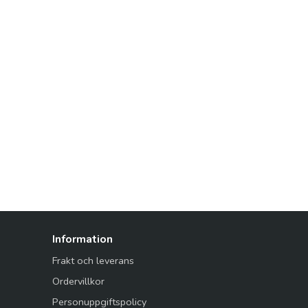
Information
Frakt och leverans
Ordervillkor
Personuppgiftspolicy