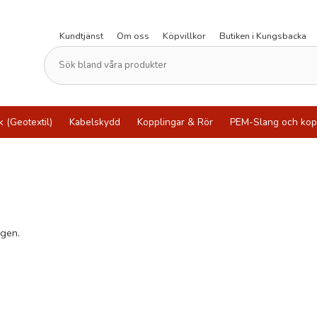
Kundtjänst
Om oss
Köpvillkor
Butiken i Kungsbacka
k (Geotextil)
Kabelskydd
Kopplingar & Rör
PEM-Slang och kop
ngen.