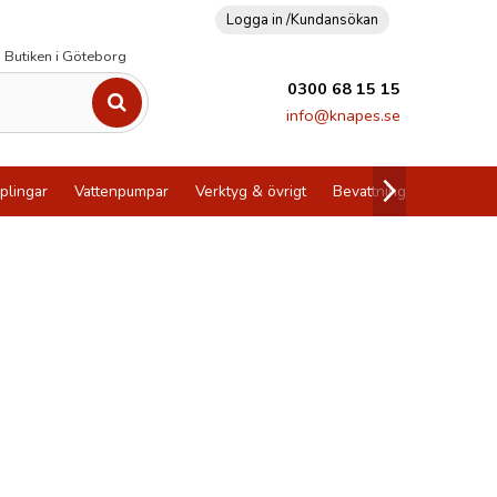
Logga in /
Kundansökan
Butiken i Göteborg
0300 68 15 15
info@knapes.se
plingar
Vattenpumpar
Verktyg & övrigt
Bevattning
Utförsälj