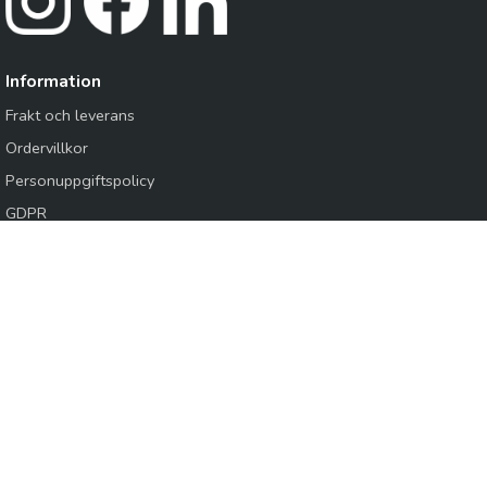
Information
Frakt och leverans
Ordervillkor
Personuppgiftspolicy
GDPR
Cookies
Logga in /
Kundansökan
Knapes Sverige AB
Produkter inom VVS, VA, Mark