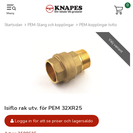
0
Meny
Startsidan
PEM-Slang och kopplingar
PEM-kopplingar Isiflo
Välj variant
Isiflo rak utv. för PEM 32XR25
Logga in för att se priser och lagersaldo