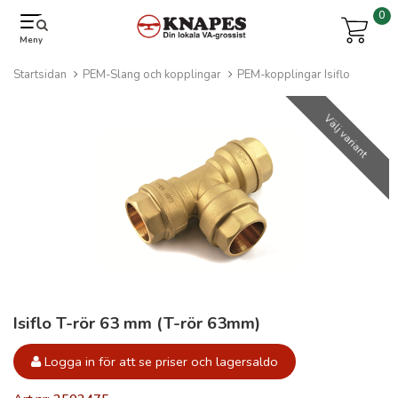
0
Meny
Startsidan
PEM-Slang och kopplingar
PEM-kopplingar Isiflo
Välj variant
Isiflo T-rör 63 mm (T-rör 63mm)
Logga in för att se priser och lagersaldo