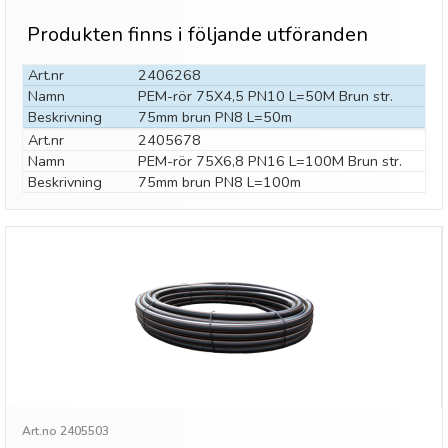
Produkten finns i följande utföranden
Art.nr
2406268
Namn
PEM-rör 75X4,5 PN10 L=50M Brun str.
Beskrivning
75mm brun PN8 L=50m
Art.nr
2405678
Namn
PEM-rör 75X6,8 PN16 L=100M Brun str.
Beskrivning
75mm brun PN8 L=100m
Art.no 2405503