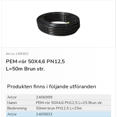
Art.no 2405833
PEM-rör 50X4,6 PN12,5
L=50m Brun str.
Produkten finns i följande utföranden
Art.nr
2406999
Namn
PEM-rör 50X4,6 PN12,5 L=25 Brun str.
Beskrivning
50mm brun PN12,5 L=25m
Art.nr
2405833