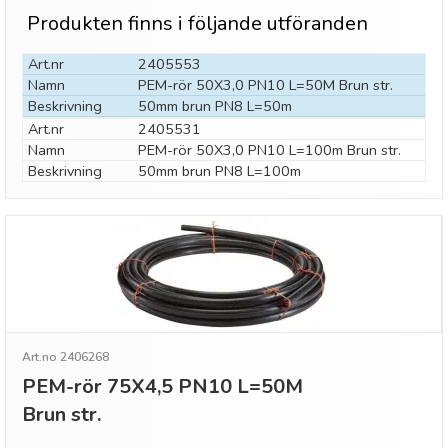
Produkten finns i följande utföranden
Art.nr
2405553
Namn
PEM-rör 50X3,0 PN10 L=50M Brun str.
Beskrivning
50mm brun PN8 L=50m
Art.nr
2405531
Namn
PEM-rör 50X3,0 PN10 L=100m Brun str.
Beskrivning
50mm brun PN8 L=100m
Art.no 2406268
PEM-rör 75X4,5 PN10 L=50M
Brun str.