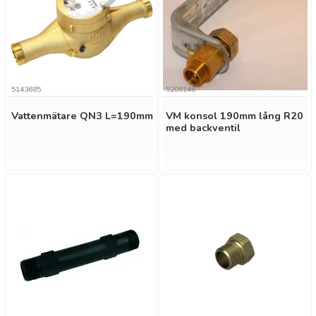
5143685
5208148
Vattenmätare QN3 L=190mm
VM konsol 190mm lång R20
med backventil