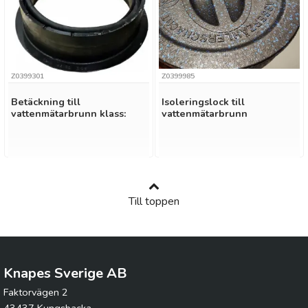
Z0399301
Z0399985
Betäckning till
Isoleringslock till
vattenmätarbrunn klass:
vattenmätarbrunn
B125
Till toppen
Knapes Sverige AB
Faktorvägen 2