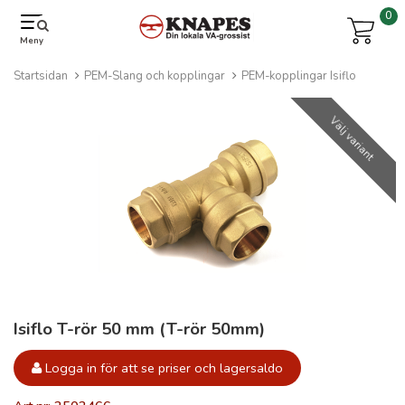
0
Meny
Startsidan
PEM-Slang och kopplingar
PEM-kopplingar Isiflo
Välj variant
Isiflo T-rör 50 mm (T-rör 50mm)
Logga in för att se priser och lagersaldo