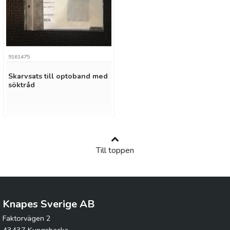
9161475
Skarvsats till optoband med
söktråd
Till toppen
Knapes Sverige AB
Faktorvägen 2