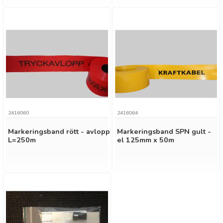
2416060
2416064
Markeringsband rött - avlopp
Markeringsband SPN gult -
L=250m
el 125mm x 50m