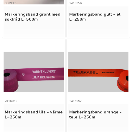
9909305
2416056
Markeringsband grönt med
Markeringsband gult - el
söktråd L=500m
L=250m
2416062
2416057
Markeringsband lila - värme
Markeringsband orange -
L=250m
tele L=250m