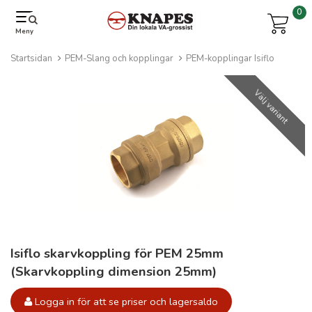
0
Meny
Startsidan
PEM-Slang och kopplingar
PEM-kopplingar Isiflo
Välj variant
Isiflo skarvkoppling för PEM 25mm
(Skarvkoppling dimension 25mm)
Logga in för att se priser och lagersaldo