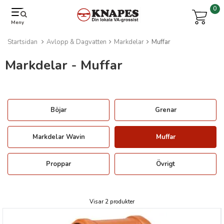
0
Meny
Startsidan
Avlopp & Dagvatten
Markdelar
Muffar
Markdelar - Muffar
Böjar
Grenar
Markdelar Wavin
Muffar
Proppar
Övrigt
Visar 2 produkter