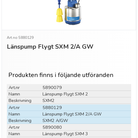
Art.no 5880129
Länspump Flygt SXM 2/A GW
Produkten finns i följande utföranden
Art.nr
5890079
Namn
Länspump Flygt SXM 2
Beskrivning
SXM2
Art.nr
5880129
Namn
Länspump Flygt SXM 2/A GW
Beskrivning
SXM2 A/GW
Art.nr
5890080
Namn
Länspump Flygt SXM 3