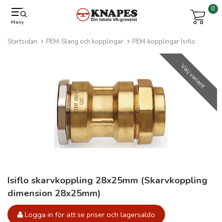
0
Meny
Startsidan
PEM-Slang och kopplingar
PEM-kopplingar Isiflo
Välj variant
Isiflo skarvkoppling 28x25mm (Skarvkoppling
dimension 28x25mm)
Logga in för att se priser och lagersaldo