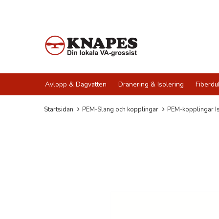
Avlopp & Dagvatten
Dränering & Isolering
Fiberdu
Startsidan
PEM-Slang och kopplingar
PEM-kopplingar Is