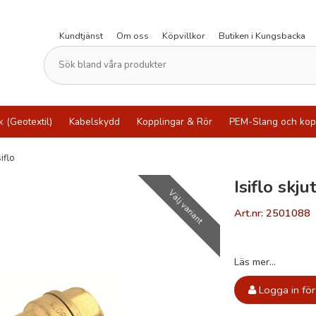
Kundtjänst
Om oss
Köpvillkor
Butiken i Kungsbacka
k (Geotextil)
Kabelskydd
Kopplingar & Rör
PEM-Slang och kop
iflo
Isiflo skj
Välj variant
Art.nr: 2501088
Läs mer...
Logga in för 