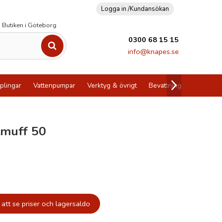
Logga in /
Kundansökan
Butiken i Göteborg
0300 68 15 15
info@knapes.se
plingar
Vattenpumpar
Verktyg & övrigt
Bevattning
Utförsälj
utmuff 50
att se priser och lagersaldo