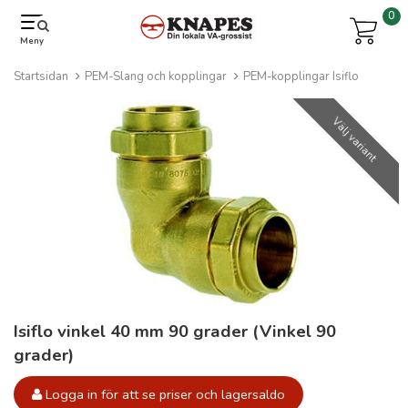
0
Meny
Startsidan
PEM-Slang och kopplingar
PEM-kopplingar Isiflo
Välj variant
Isiflo vinkel 40 mm 90 grader (Vinkel 90
grader)
Logga in för att se priser och lagersaldo