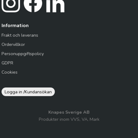
Information
Frakt och leverans
Ordervillkor
Personuppgiftspolicy
GDPR
Cookies
Logga in /
Kundansökan
Knapes Sverige AB
Produkter inom VVS, VA, Mark