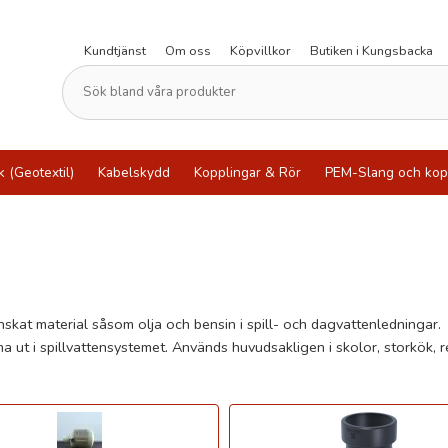
Kundtjänst
Om oss
Köpvillkor
Butiken i Kungsbacka
k (Geotextil)
Kabelskydd
Kopplingar & Rör
PEM-Slang och kop
nskat material såsom olja och bensin i spill- och dagvattenledningar.
mma ut i spillvattensystemet. Används huvudsakligen i skolor, storkök, 