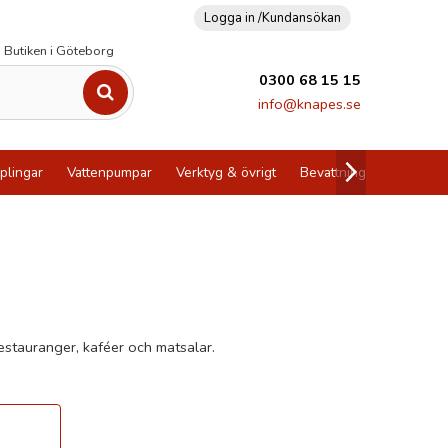
Logga in /
Kundansökan
Butiken i Göteborg
0300 68 15 15
info@knapes.se
plingar
Vattenpumpar
Verktyg & övrigt
Bevattning
Utförsälj
restauranger, kaféer och matsalar.