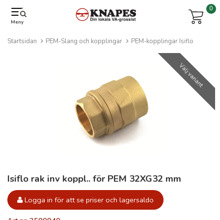
0
Meny
Startsidan
PEM-Slang och kopplingar
PEM-kopplingar Isiflo
Välj variant
Isiflo rak inv koppl.. för PEM 32XG32 mm
Logga in för att se priser och lagersaldo