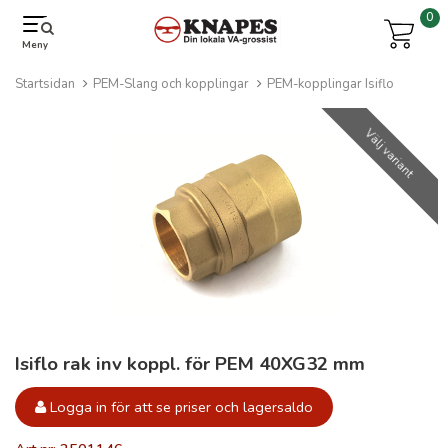
0
Meny
Startsidan
PEM-Slang och kopplingar
PEM-kopplingar Isiflo
Välj variant
Isiflo rak inv koppl. för PEM 40XG32 mm
Logga in för att se priser och lagersaldo