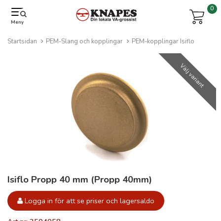
0
Meny
Startsidan
PEM-Slang och kopplingar
PEM-kopplingar Isiflo
Välj variant
Isiflo Propp 40 mm (Propp 40mm)
Logga in för att se priser och lagersaldo