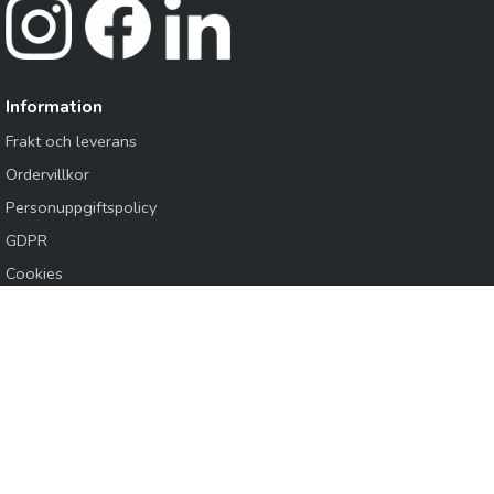
Information
Frakt och leverans
Ordervillkor
Personuppgiftspolicy
GDPR
Cookies
Logga in /
Kundansökan
Knapes Sverige AB
Produkter inom VVS, VA, Mark