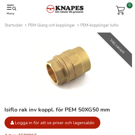
0
Meny
Startsidan
PEM-Slang och kopplingar
PEM-kopplingar Isiflo
Välj variant
Isiflo rak inv koppl. för PEM 50XG50 mm
Logga in för att se priser och lagersaldo