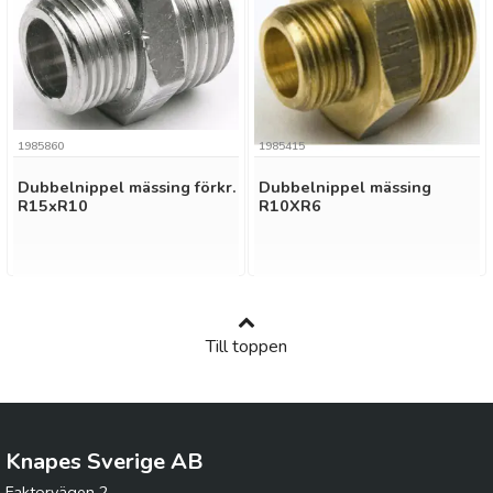
1985860
1985415
Dubbelnippel mässing förkr.
Dubbelnippel mässing
R15xR10
R10XR6
Till toppen
Knapes Sverige AB
Faktorvägen 2