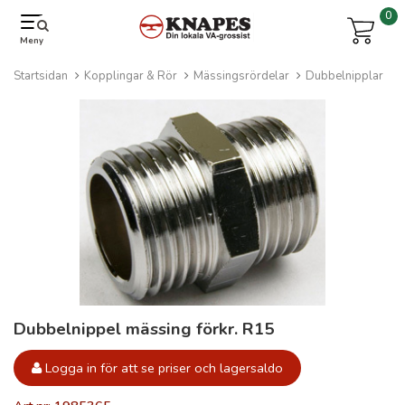
0
Meny
Startsidan
Kopplingar & Rör
Mässingsrördelar
Dubbelnipplar
Dubbelnippel mässing förkr. R15
Logga in för att se priser och lagersaldo