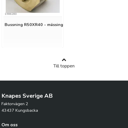
1986280
Bussning R50XR40 - mässing
Till toppen
Knapes Sverige AB
Faktorvägen 2
43437 Kungsbacka
Om oss