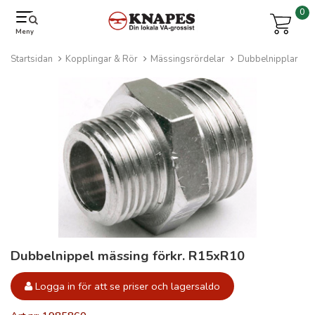
0
Meny
Startsidan
Kopplingar & Rör
Mässingsrördelar
Dubbelnipplar
Dubbelnippel mässing förkr. R15xR10
Logga in för att se priser och lagersaldo