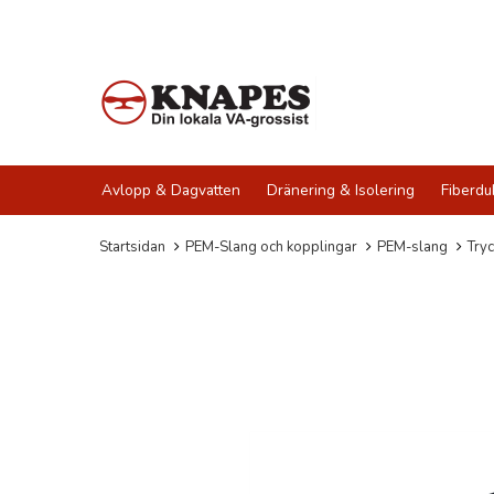
Avlopp & Dagvatten
Dränering & Isolering
Fiberdu
Startsidan
PEM-Slang och kopplingar
PEM-slang
Try