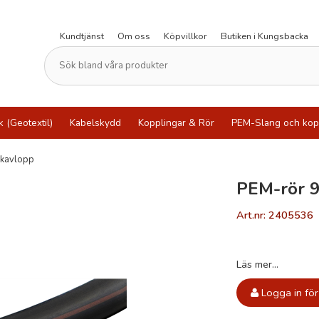
Kundtjänst
Om oss
Köpvillkor
Butiken i Kungsbacka
k (Geotextil)
Kabelskydd
Kopplingar & Rör
PEM-Slang och kop
ckavlopp
PEM-rör 9
Art.nr: 2405536
Läs mer...
Logga in för 