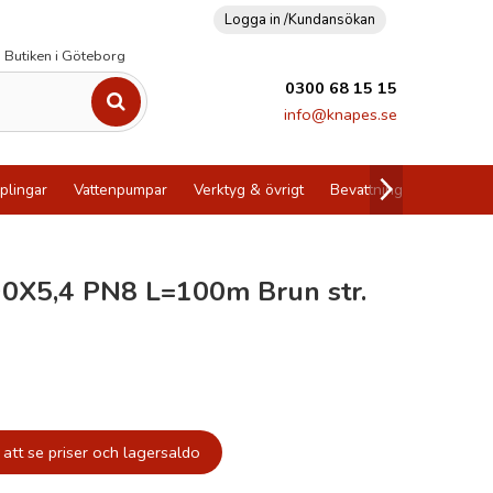
Logga in /
Kundansökan
Butiken i Göteborg
0300 68 15 15
info@knapes.se
plingar
Vattenpumpar
Verktyg & övrigt
Bevattning
Utförsälj
0X5,4 PN8 L=100m Brun str.
att se priser och lagersaldo