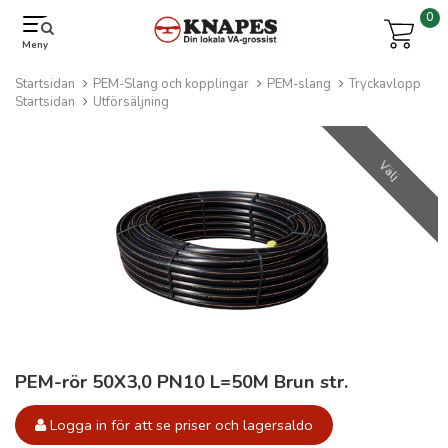
0
Meny
Startsidan
PEM-Slang och kopplingar
PEM-slang
Tryckavlopp
Startsidan
Utförsäljning
Välj
PEM-rör 50X3,0 PN10 L=50M Brun str.
Logga in för att se priser och lagersaldo