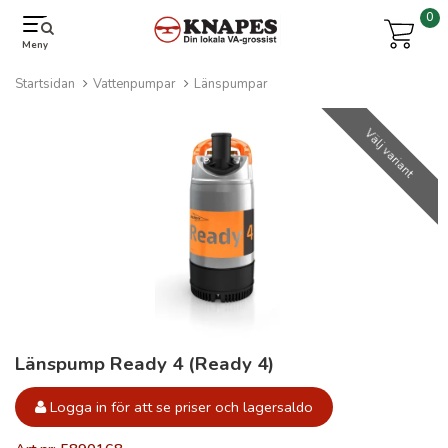
0
Meny
Startsidan
Vattenpumpar
Länspumpar
Välj variant
Länspump Ready 4 (Ready 4)
Logga in för att se priser och lagersaldo