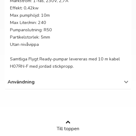
Märkström: 1-fas, 230V, 2,7A
Effekt: 0,42kw
Max pumphöjd: 10m
Max Liter/min: 240
Pumpanslutning: R50
Partikelstorlek: 5mm
Utan nivåvippa
Samtliga Flygt Ready-pumpar levereras med 10 m kabel
H07RN-F med jordad stickpropp.
Användning
Till toppen