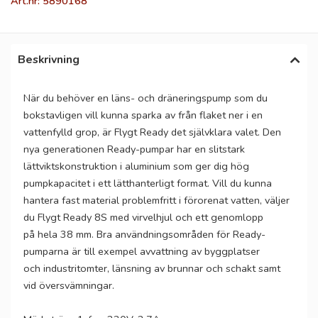
Art.nr: 5890168
Beskrivning
När du behöver en läns- och dräneringspump som du
bokstavligen vill kunna sparka av från flaket ner i en
vattenfylld grop, är Flygt Ready det självklara valet. Den
nya generationen Ready-pumpar har en slitstark
lättviktskonstruktion i aluminium som ger dig hög
pumpkapacitet i ett lätthanterligt format. Vill du kunna
hantera fast material problemfritt i förorenat vatten, väljer
du Flygt Ready 8S med virvelhjul och ett genomlopp
på hela 38 mm. Bra användningsområden för Ready-
pumparna är till exempel avvattning av byggplatser
och industritomter, länsning av brunnar och schakt samt
vid översvämningar.