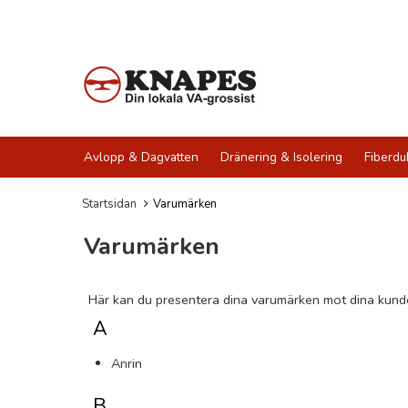
Avlopp & Dagvatten
Dränering & Isolering
Fiberdu
Startsidan
Varumärken
Varumärken
Här kan du presentera dina varumärken mot dina kunder
A
Anrin
B