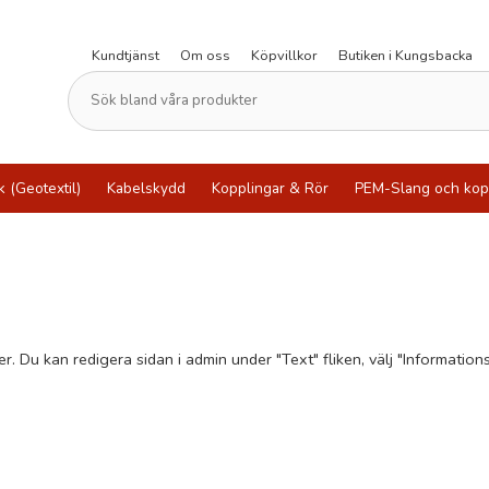
Kundtjänst
Om oss
Köpvillkor
Butiken i Kungsbacka
k (Geotextil)
Kabelskydd
Kopplingar & Rör
PEM-Slang och kop
. Du kan redigera sidan i admin under "Text" fliken, välj "Informatio