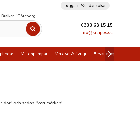
Logga in /
Kundansökan
Butiken i Göteborg
0300 68 15 15
info@knapes.se
plingar
Vattenpumpar
Verktyg & övrigt
Bevattning
Utförsälj
nssidor" och sedan "Varumärken".