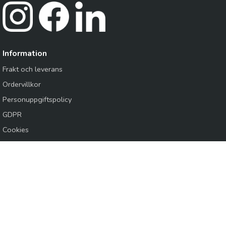
Information
Frakt och leverans
Ordervillkor
Personuppgiftspolicy
GDPR
Cookies
Logga in /
Kundansökan
Knapes Sverige AB
Produkter inom VVS, VA, Mark