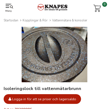
0
Meny
Startsidan
Kopplingar & Rör
Vattenmätare & konsoler
Isoleringslock till vattenmätarbrunn
Logga in för att se priser och lagersaldo