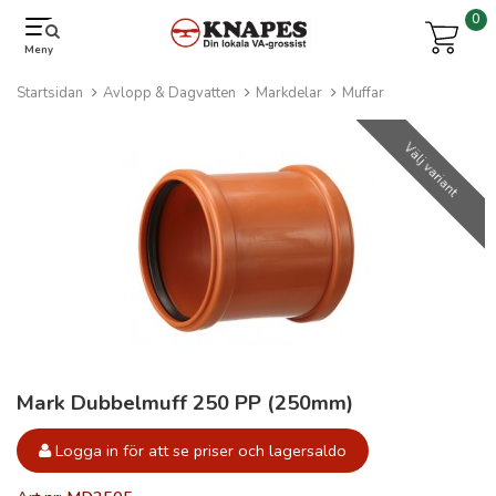
0
Meny
Startsidan
Avlopp & Dagvatten
Markdelar
Muffar
Välj variant
Mark Dubbelmuff 250 PP (250mm)
Logga in för att se priser och lagersaldo