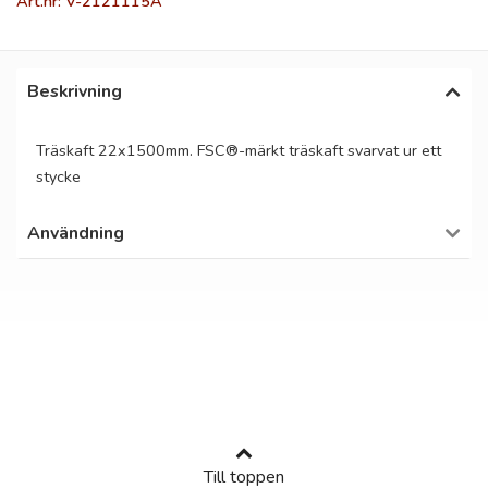
Art.nr: V-2121115A
Beskrivning
Träskaft 22x1500mm. FSC®-märkt träskaft svarvat ur ett
stycke
Användning
Till toppen