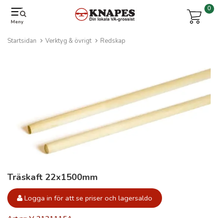
0
Meny
Startsidan
Verktyg & övrigt
Redskap
Träskaft 22x1500mm
Logga in för att se priser och lagersaldo