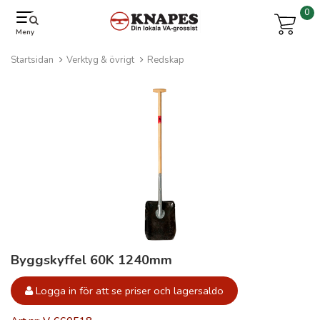
0
Meny
Startsidan
Verktyg & övrigt
Redskap
Byggskyffel 60K 1240mm
Logga in för att se priser och lagersaldo