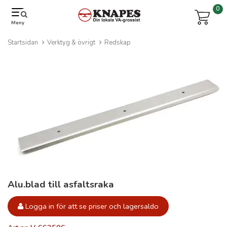
0
Meny
Startsidan
Verktyg & övrigt
Redskap
Alu.blad till asfaltsraka
Logga in för att se priser och lagersaldo