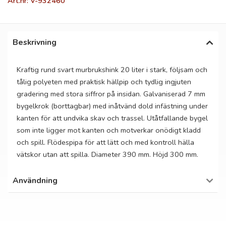
Art.nr: V-932460
Beskrivning
Kraftig rund svart murbrukshink 20 liter i stark, följsam och
tålig polyeten med praktisk hällpip och tydlig ingjuten
gradering med stora siffror på insidan. Galvaniserad 7 mm
bygelkrok (borttagbar) med inåtvänd dold infästning under
kanten för att undvika skav och trassel. Utåtfallande bygel
som inte ligger mot kanten och motverkar onödigt kladd
och spill. Flödespipa för att lätt och med kontroll hälla
vätskor utan att spilla. Diameter 390 mm. Höjd 300 mm.
Användning