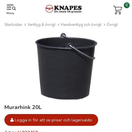
0
Meny
Startsidan
Verktyg & övrigt
Handverktyg och övrigt
Övrigt
Murarhink 20L
Logga in för att se priser och lagersaldo