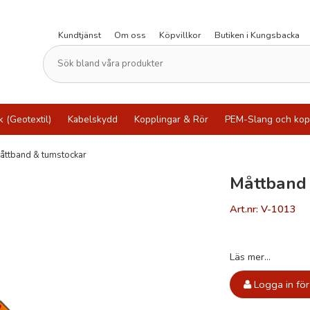
Kundtjänst
Om oss
Köpvillkor
Butiken i Kungsbacka
k (Geotextil)
Kabelskydd
Kopplingar & Rör
PEM-Slang och kop
åttband & tumstockar
Måttband
Art.nr: V-1013
Läs mer...
Logga in för 