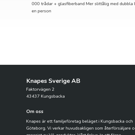
000 trådar + glasfiberband Mer slittålig med dubbla
en person
Knapes Sverige AB
Faktorvägen 2
43437 Kungsbacka
Om oss
Knapes är ett familjeföretag beläget i Kungsbacka och
Göteborg. Vi verkar huvudsakligen som återförsäljare 