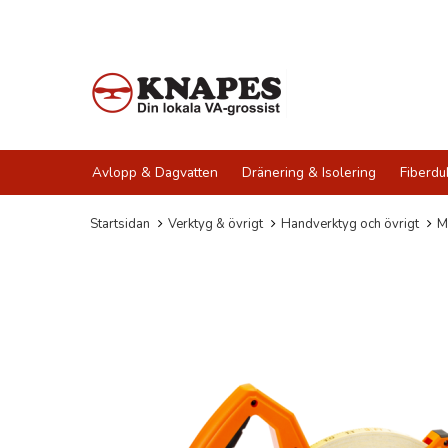
Avlopp & Dagvatten
Dränering & Isolering
Fiberdu
Startsidan
Verktyg & övrigt
Handverktyg och övrigt
M