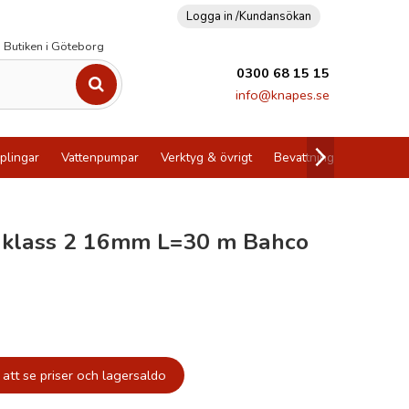
Logga in /
Kundansökan
Butiken i Göteborg
0300 68 15 15
info@knapes.se
plingar
Vattenpumpar
Verktyg & övrigt
Bevattning
Utförsälj
 klass 2 16mm L=30 m Bahco
att se priser och lagersaldo