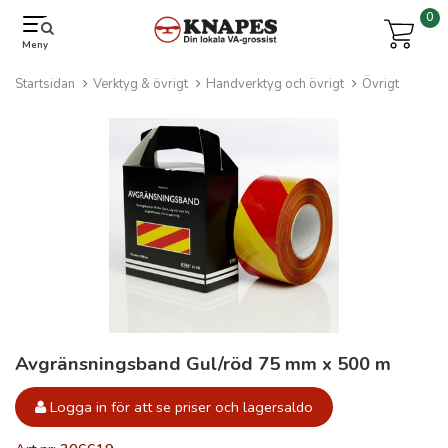
0
Meny
Startsidan
Verktyg & övrigt
Handverktyg och övrigt
Övrigt
Avgränsningsband Gul/röd 75 mm x 500 m
Logga in för att se priser och lagersaldo