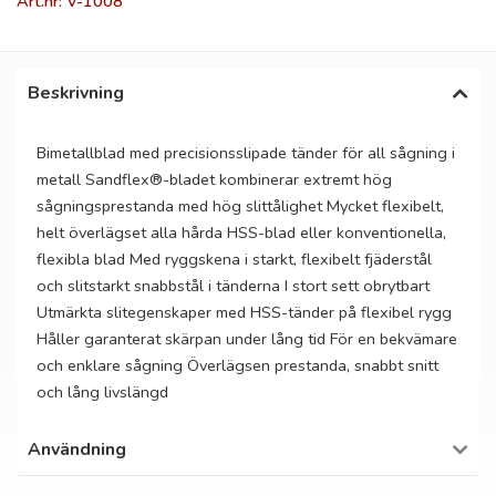
Art.nr: V-1008
Beskrivning
Bimetallblad med precisionsslipade tänder för all sågning i
metall Sandflex®-bladet kombinerar extremt hög
sågningsprestanda med hög slittålighet Mycket flexibelt,
helt överlägset alla hårda HSS-blad eller konventionella,
flexibla blad Med ryggskena i starkt, flexibelt fjäderstål
och slitstarkt snabbstål i tänderna I stort sett obrytbart
Utmärkta slitegenskaper med HSS-tänder på flexibel rygg
Håller garanterat skärpan under lång tid För en bekvämare
och enklare sågning Överlägsen prestanda, snabbt snitt
och lång livslängd
Användning