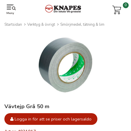
0
Meny
Startsidan
Verktyg & övrigt
Smörjmedel, tätning & lim
Vävtejp Grå 50 m
Logga in för att se priser och lagersaldo