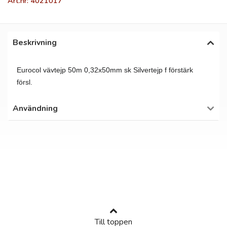
Art.nr: 4021017
Beskrivning
Eurocol vävtejp 50m 0,32x50mm sk Silvertejp f förstärk
försl.
Användning
Till toppen