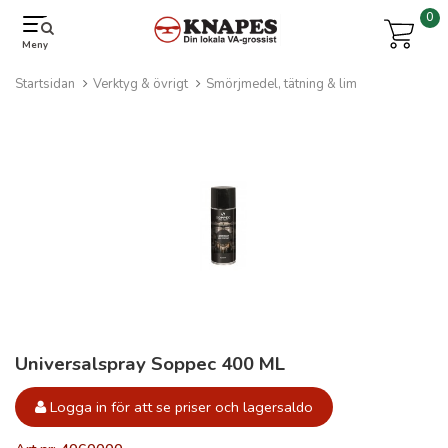
0
Meny
Startsidan
Verktyg & övrigt
Smörjmedel, tätning & lim
Universalspray Soppec 400 ML
Logga in för att se priser och lagersaldo