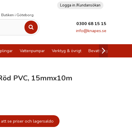
Logga in /
Kundansökan
Butiken i Göteborg
0300 68 15 15
info@knapes.se
plingar
Vattenpumpar
Verktyg & övrigt
Bevattning
Utförsälj
 Röd PVC, 15mmx10m
att se priser och lagersaldo