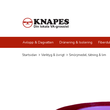
Avlopp & Dagvatten
Dränering & Isolering
Fiberdu
Startsidan
Verktyg & övrigt
Smörjmedel, tätning & lim