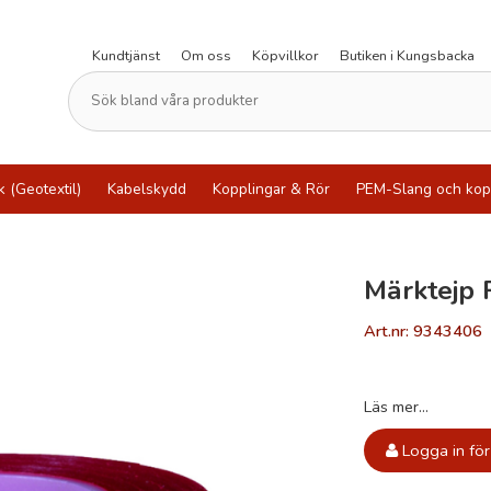
Kundtjänst
Om oss
Köpvillkor
Butiken i Kungsbacka
k (Geotextil)
Kabelskydd
Kopplingar & Rör
PEM-Slang och kop
Märktejp
Art.nr: 9343406
Läs mer...
Logga in för 