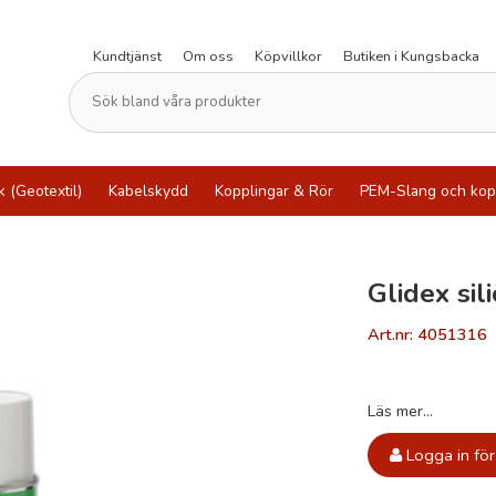
Kundtjänst
Om oss
Köpvillkor
Butiken i Kungsbacka
k (Geotextil)
Kabelskydd
Kopplingar & Rör
PEM-Slang och kop
Glidex si
Art.nr: 4051316
Läs mer...
Logga in för 