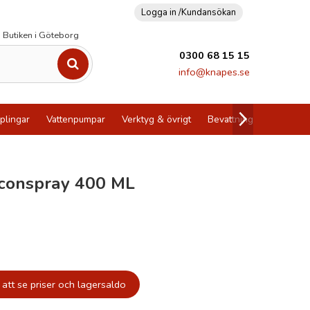
Logga in /
Kundansökan
Butiken i Göteborg
0300 68 15 15
info@knapes.se
plingar
Vattenpumpar
Verktyg & övrigt
Bevattning
Utförsälj
liconspray 400 ML
att se priser och lagersaldo