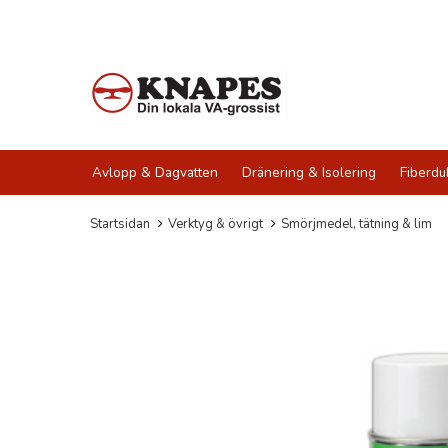
Avlopp & Dagvatten
Dränering & Isolering
Fiberdu
Startsidan
Verktyg & övrigt
Smörjmedel, tätning & lim