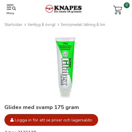
0
Meny
Startsidan
Verktyg & övrigt
Smörjmedel, tätning & lim
Glidex med svamp 175 gram
Logga in för att se priser och lagersaldo